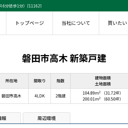
徒歩1分）[11162]
トップページ
当社について
買いたい
磐田市高木 新築戸建
建物面積
所在地
間取り
階数
土地面積
2
104.89m
（31.72坪）
磐田市高木
4LDK
2階建
2
200.01m
（60.50坪）
情報
周辺環境