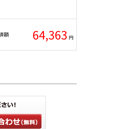
64,363
済額
円