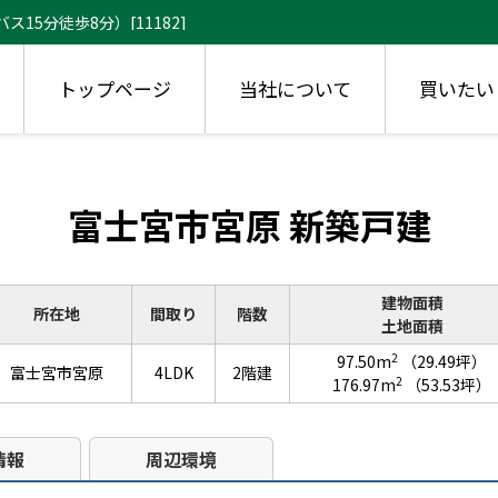
5分徒歩8分）[11182]
トップページ
当社について
買いたい
富士宮市宮原 新築戸建
建物面積
所在地
間取り
階数
土地面積
2
97.50m
（29.49坪）
富士宮市宮原
4LDK
2階建
2
176.97m
（53.53坪）
情報
周辺環境