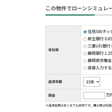
この物件でローンシミュレ
住信SBIネッ
新生銀行 0.
三菱UFJ銀行
年利率
静岡銀行 1.
静岡県労働金庫
直接入力する
返済年数
万
頭金
※返済金額はあくまでも目安です。購入時は別途