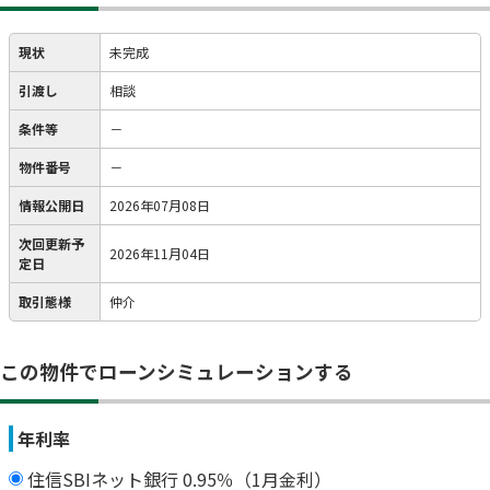
現状
未完成
引渡し
相談
条件等
－
物件番号
－
情報公開日
2026年07月08日
次回更新予
2026年11月04日
定日
取引態様
仲介
この物件でローンシミュレーションする
年利率
住信SBIネット銀行 0.95％（1月金利）