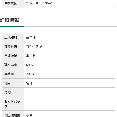
中学校区
安倍川中
（400m）
詳細情報
土地権利
所有権
都市計画
市街化区域
用途地域
準工業
建ぺい率
60%
容積率
200%
地目
宅地
角地
－
セットバッ
－
ク
国土法届出
不要