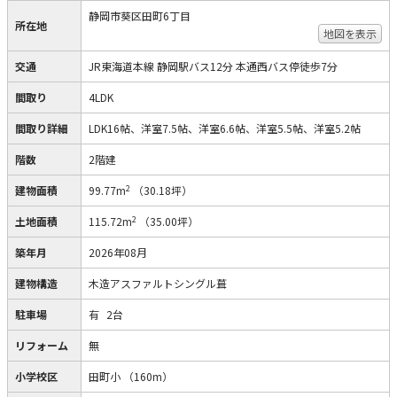
静岡市葵区田町6丁目
所在地
地図を表示
交通
JR東海道本線 静岡駅バス12分 本通西バス停徒歩7分
間取り
4LDK
間取り詳細
LDK16帖、洋室7.5帖、洋室6.6帖、洋室5.5帖、洋室5.2帖
階数
2階建
2
建物面積
99.77m
（30.18坪）
2
土地面積
115.72m
（35.00坪）
築年月
2026年08月
建物構造
木造アスファルトシングル葺
駐車場
有
2台
リフォーム
無
小学校区
田町小
（160m）