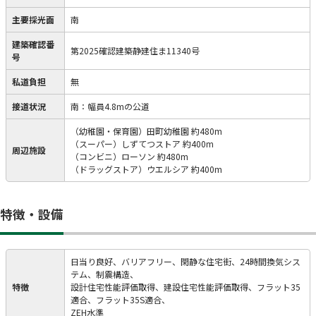
主要採光面
南
建築確認番
第2025確認建築静建住ま11340号
号
私道負担
無
接道状況
南：幅員4.8mの公道
（幼稚園・保育園）田町幼稚園 約480m
（スーパー）しずてつストア 約400m
周辺施設
（コンビニ）ローソン 約480m
（ドラッグストア）ウエルシア 約400m
特徴・設備
日当り良好、バリアフリー、閑静な住宅街、24時間換気シス
テム、制震構造、
特徴
設計住宅性能評価取得、建設住宅性能評価取得、フラット35
適合、フラット35S適合、
ZEH水準