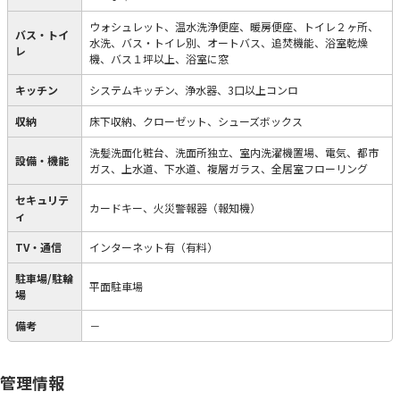
ウォシュレット、温水洗浄便座、暖房便座、トイレ２ヶ所、
バス・トイ
水洗、バス・トイレ別、オートバス、追焚機能、浴室乾燥
レ
機、バス１坪以上、浴室に窓
キッチン
システムキッチン、浄水器、3口以上コンロ
収納
床下収納、クローゼット、シューズボックス
洗髪洗面化粧台、洗面所独立、室内洗濯機置場、電気、都市
設備・機能
ガス、上水道、下水道、複層ガラス、全居室フローリング
セキュリテ
カードキー、火災警報器（報知機）
ィ
TV・通信
インターネット有（有料）
駐車場/駐輪
平面駐車場
場
備考
－
管理情報