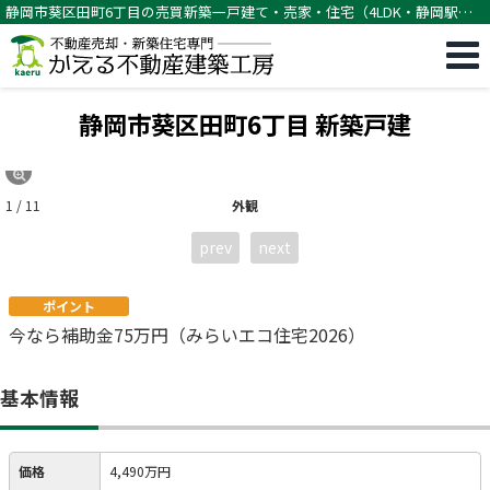
静岡市葵区田町6丁目の売買新築一戸建て・売家・住宅（4LDK・静岡駅バ
ス12分徒歩7分）[11209]
静岡市葵区田町6丁目 新築戸建
1 / 11
外観
prev
next
ポイント
今なら補助金75万円（みらいエコ住宅2026）
基本情報
価格
4,490万円