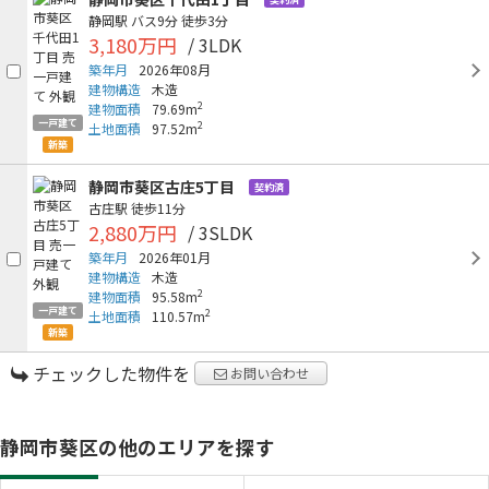
静岡駅
バス9分
徒歩3分
3,180万円
/ 3LDK
築年月
2026年08月
建物構造
木造
2
建物面積
79.69m
一戸建て
2
土地面積
97.52m
新築
静岡市葵区古庄5丁目
契約済
古庄駅
徒歩11分
2,880万円
/ 3SLDK
築年月
2026年01月
建物構造
木造
2
建物面積
95.58m
一戸建て
2
土地面積
110.57m
新築
チェックした物件を
お問い合わせ
静岡市葵区の他のエリアを探す