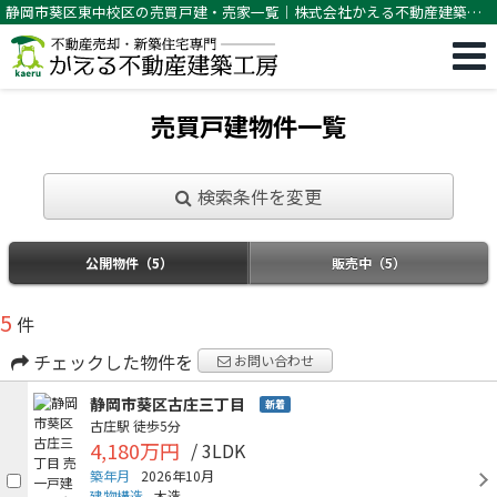
静岡市葵区東中校区の売買戸建・売家一覧｜株式会社かえる不動産建築工
房
売買戸建物件一覧
検索条件を変更
公開物件（5）
販売中（5）
5
件
チェックした物件を
お問い合わせ
静岡市葵区古庄三丁目
新着
古庄駅
徒歩5分
4,180万円
/ 3LDK
築年月
2026年10月
建物構造
木造