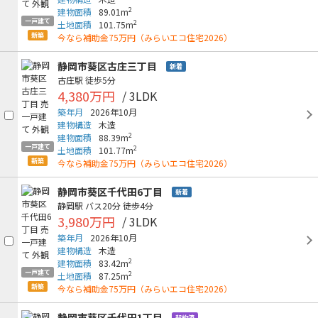
2
建物面積
89.01m
一戸建て
2
土地面積
101.75m
新築
今なら補助金75万円（みらいエコ住宅2026）
静岡市葵区古庄三丁目
新着
古庄駅
徒歩5分
4,380万円
/ 3LDK
築年月
2026年10月
建物構造
木造
2
建物面積
88.39m
一戸建て
2
土地面積
101.77m
新築
今なら補助金75万円（みらいエコ住宅2026）
静岡市葵区千代田6丁目
新着
静岡駅
バス20分
徒歩4分
3,980万円
/ 3LDK
築年月
2026年10月
建物構造
木造
2
建物面積
83.42m
一戸建て
2
土地面積
87.25m
新築
今なら補助金75万円（みらいエコ住宅2026）
静岡市葵区千代田1丁目
契約済