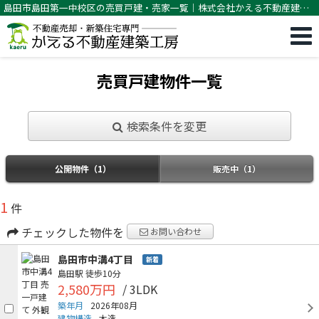
島田市島田第一中校区の売買戸建・売家一覧｜株式会社かえる不動産建築
工房
売買戸建物件一覧
検索条件を変更
公開物件（1）
販売中（1）
1
件
チェックした物件を
お問い合わせ
島田市中溝4丁目
新着
島田駅
徒歩10分
2,580万円
/ 3LDK
築年月
2026年08月
建物構造
木造