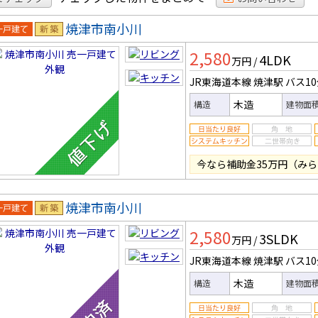
焼津市南小川
一戸建
新築
2,580
4LDK
万円
/
JR東海道本線 焼津駅
バス1
木造
構造
建物面
今なら補助金35万円（みら
焼津市南小川
一戸建
新築
2,580
3SLDK
万円
/
JR東海道本線 焼津駅
バス1
木造
構造
建物面