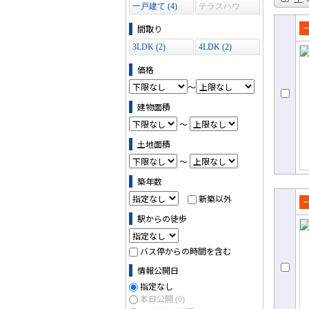
一戸建て (4)
テラスハウ
ス (0)
間取り
売
3LDK (2)
4LDK (2)
て
価格
～
建物面積
～
土地面積
～
築年数
新築以外
売
駅からの徒歩
て
バス停からの時間を含む
情報公開日
指定なし
本日公開
(0)