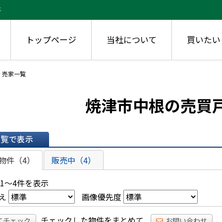
房
トップページ
当社について
買いたい
・売家一覧
焼津市中根の売買
表示
物件（4）
販売中（4）
 1～4件を表示
え
画像優先度
チェックした物件をまとめて
てチェック
お問い合わせ