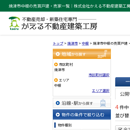
焼津市中根の売買戸建・売家一覧｜株式会社かえる不動産建築工
トップ
>
焼津市
>
中根
>
焼津市中根の売買戸建
地域から探す
市区町村
焼津市
市区町村選択
エリア
中根
一覧で
エリア選択
公開
4
件中
沿線・駅から探す
並び替
物件の条件で絞り込む
物件種別
全