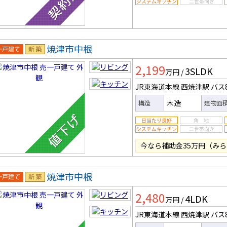
焼津市中根
一戸建
新築
2,199
3SLDK
万円
/
JR東海道本線 西焼津駅
バス
木造
構造
建物面
今なら補助金35万円（みら
焼津市中根
一戸建
新築
2,480
4LDK
万円
/
JR東海道本線 西焼津駅
バス