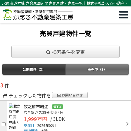
JR東海道本線 六合駅周辺の売買戸建・売家一覧｜株式会社かえる不動産建
築工房
売買戸建物件一覧
検索条件を変更
公開物件（3）
販売中（3）
3
件
チェックした物件を
お問い合わせ
牧之原市細江
値下げ
六合駅
バス38分
徒歩4分
1,999万円
/ 3LDK
築年月
2026年02月
建物構造
木造