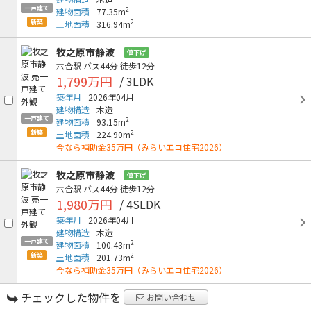
一戸建て
2
建物面積
77.35m
新築
2
土地面積
316.94m
牧之原市静波
値下げ
六合駅
バス44分
徒歩12分
1,799万円
/ 3LDK
築年月
2026年04月
建物構造
木造
一戸建て
2
建物面積
93.15m
新築
2
土地面積
224.90m
今なら補助金35万円（みらいエコ住宅2026）
牧之原市静波
値下げ
六合駅
バス44分
徒歩12分
1,980万円
/ 4SLDK
築年月
2026年04月
建物構造
木造
一戸建て
2
建物面積
100.43m
新築
2
土地面積
201.73m
今なら補助金35万円（みらいエコ住宅2026）
チェックした物件を
お問い合わせ