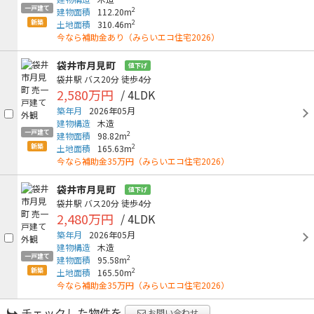
一戸建て
2
建物面積
112.20m
新築
2
土地面積
310.46m
今なら補助金あり（みらいエコ住宅2026）
袋井市月見町
値下げ
袋井駅
バス20分
徒歩4分
2,580万円
/ 4LDK
築年月
2026年05月
建物構造
木造
一戸建て
2
建物面積
98.82m
新築
2
土地面積
165.63m
今なら補助金35万円（みらいエコ住宅2026）
袋井市月見町
値下げ
袋井駅
バス20分
徒歩4分
2,480万円
/ 4LDK
築年月
2026年05月
建物構造
木造
一戸建て
2
建物面積
95.58m
新築
2
土地面積
165.50m
今なら補助金35万円（みらいエコ住宅2026）
チェックした物件を
お問い合わせ