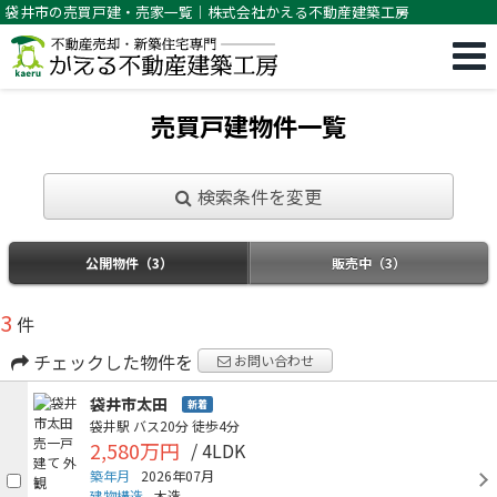
袋井市の売買戸建・売家一覧｜株式会社かえる不動産建築工房
売買戸建物件一覧
検索条件を変更
公開物件（3）
販売中（3）
3
件
チェックした物件を
お問い合わせ
袋井市太田
新着
袋井駅
バス20分
徒歩4分
2,580万円
/ 4LDK
築年月
2026年07月
建物構造
木造