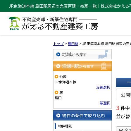
JR東海道本線 島田駅周辺の売買戸建・売家一覧｜株式会社かえる
トップ
>
島田駅
>
JR東海道本線 島田駅周辺の
地域から探す
沿線・駅から探す
沿線
JR東海道本線
沿線選択
一覧で
駅
公開
島田
駅選択
3
件中
並び替
物件の条件で絞り込む
物件種別
全