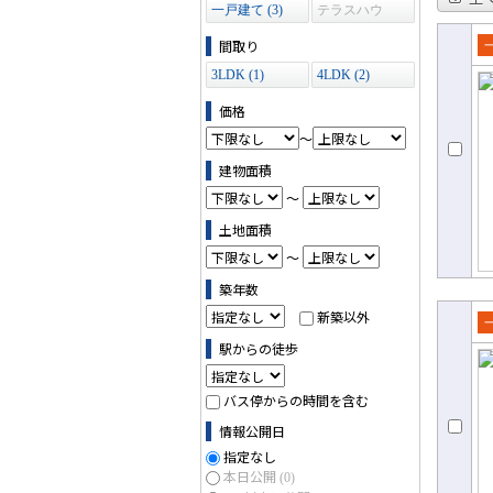
一戸建て (3)
テラスハウ
ス (0)
間取り
売
3LDK (1)
4LDK (2)
て
価格
～
建物面積
～
土地面積
～
築年数
新築以外
売
駅からの徒歩
て
バス停からの時間を含む
情報公開日
指定なし
本日公開
(0)