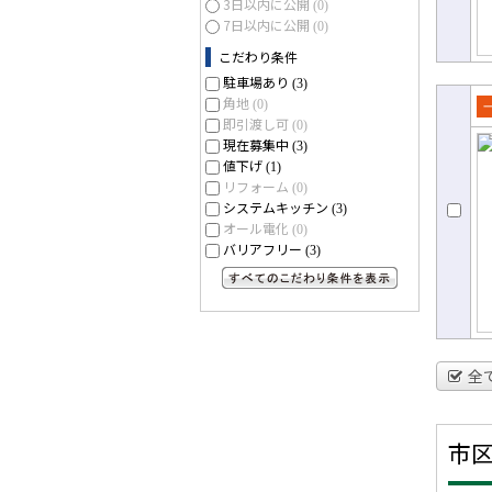
3日以内に公開
(0)
7日以内に公開
(0)
こだわり条件
駐車場あり
(3)
角地
(0)
即引渡し可
売
(0)
現在募集中
(3)
て
値下げ
(1)
リフォーム
(0)
システムキッチン
(3)
オール電化
(0)
バリアフリー
(3)
すべてのこだわり条件を見る
全
市