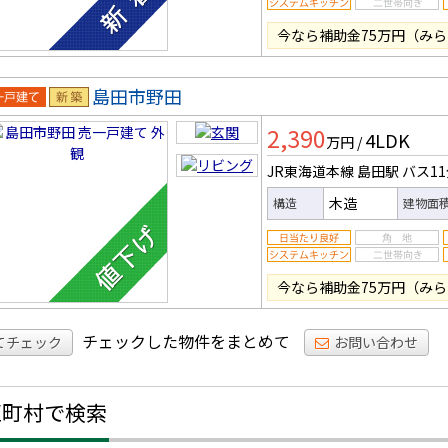
今なら補助金75万円（みら
島田市野田
一戸建
新築
2,390
4LDK
万円
/
JR東海道本線 島田駅
バス1
木造
構造
建物面
今なら補助金75万円（みら
チェックした物件をまとめて
てチェック
お問い合わせ
区町村で検索