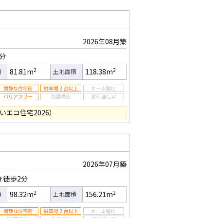
2026年08月築
0分
2
2
81.81m
118.38m
積
土地面積
いエコ住宅2026）
2026年07月築
分
徒歩2分
2
2
98.32m
156.21m
積
土地面積