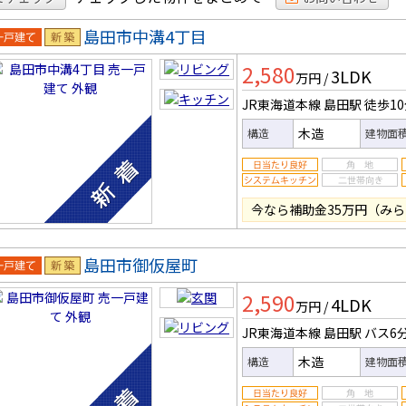
島田市中溝4丁目
一戸建
新築
2,580
3LDK
万円
/
JR東海道本線 島田駅
徒歩1
木造
構造
建物面
今なら補助金35万円（みら
島田市御仮屋町
一戸建
新築
2,590
4LDK
万円
/
JR東海道本線 島田駅
バス6
木造
構造
建物面