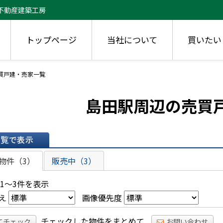
不動産建築工房
トップページ
当社について
買いたい
売買戸建・売家一覧
島田駅周辺の売買
表示
物件（3）
販売中（3）
 1～3件を表示
え
画像優先度
チェックした物件をまとめて
てチェック
お問い合わせ