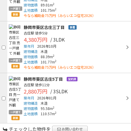
2
建物面積
89.01m
一戸建て
2
土地面積
101.75m
新築
今なら補助金75万円（みらいエコ住宅2026）
静岡市葵区古庄三丁目
新着
古庄駅
徒歩5分
4,380万円
/ 3LDK
築年月
2026年10月
建物構造
木造
2
建物面積
88.39m
一戸建て
2
土地面積
101.77m
新築
今なら補助金75万円（みらいエコ住宅2026）
静岡市葵区古庄5丁目
契約済
古庄駅
徒歩11分
2,880万円
/ 3SLDK
築年月
2026年01月
建物構造
木造
2
建物面積
95.58m
一戸建て
2
土地面積
110.57m
新築
チェックした物件を
お問い合わせ