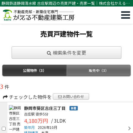
静岡鉄道静岡清水線 古庄駅周辺の売買戸建・売家一覧｜株式会社かえる不
動産建築工房
売買戸建物件一覧
検索条件を変更
公開物件（3）
販売中（3）
3
件
チェックした物件を
お問い合わせ
静岡市葵区古庄三丁目
新着
古庄駅
徒歩5分
4,180万円
/ 3LDK
築年月
2026年10月
建物構造
木造