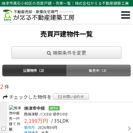
焼津市黒石小校区の売買戸建・売家一覧｜株式会社かえる不動産建築工房
売買戸建物件一覧
検索条件を変更
公開物件（2）
販売中（2）
2
件
チェックした物件を
お問い合わせ
焼津市中根
値下げ
西焼津駅
バス8分
徒歩10分
2,199万円
/ 3SLDK
築年月
2026年04月
建物構造
木造