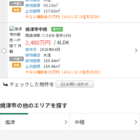
一戸建て
2
建物面積
93.15m
新築
2
土地面積
157.65m
今なら補助金35万円（みらいエコ住宅2026）
焼津市中根
値下げ
西焼津駅
バス8分
徒歩10分
2,480万円
/ 4LDK
築年月
2026年04月
建物構造
木造
一戸建て
2
建物面積
100.44m
新築
2
土地面積
169.46m
今なら補助金35万円（みらいエコ住宅2026）
チェックした物件を
お問い合わせ
焼津市の他のエリアを探す
塩津
中根