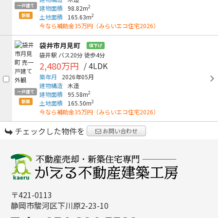
一戸建て
2
建物面積
98.82m
新築
2
土地面積
165.63m
今なら補助金35万円（みらいエコ住宅2026）
袋井市月見町
値下げ
袋井駅
バス20分
徒歩4分
2,480万円
/ 4LDK
築年月
2026年05月
建物構造
木造
一戸建て
2
建物面積
95.58m
新築
2
土地面積
165.50m
今なら補助金35万円（みらいエコ住宅2026）
チェックした物件を
お問い合わせ
〒421-0113
静岡市駿河区下川原2-23-10