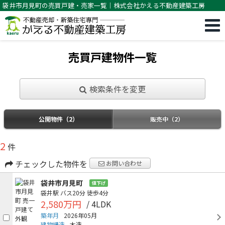
袋井市月見町の売買戸建・売家一覧｜株式会社かえる不動産建築工房
売買戸建物件一覧
検索条件を変更
公開物件（2）
販売中（2）
2
件
チェックした物件を
お問い合わせ
袋井市月見町
値下げ
袋井駅
バス20分
徒歩4分
2,580万円
/ 4LDK
築年月
2026年05月
建物構造
木造